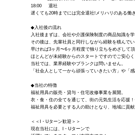
18:00 退社
遅くても20時までには完全退社!メリハリのある働
◆入社後の流れ
入社後まずは、会社や介護保険制度の商品知識を学
その後は、先輩社員と同行しながら経験を積んでい
早ければ3ヶ月〜6ヶ月程度で独り立ちをめざして
ほとんどが未経験からのスタートですのでご安心く
当社では、業界経験やブランクは問いません。
「社会人として一から頑張っていきたい方」や「感
◆当社の特徴
福祉用具の販売・貸与・住宅改修事業を展開。
衣・食・住の全てを通じて、街の元気生活を応援！
福祉用具を必要とする人の助けとなり、地域に貢献
＜＜I・Uターン歓迎＞＞
現在当社には、I・Uターンで