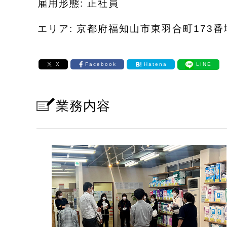
雇用形態: 正社員
エリア: 京都府福知山市東羽合町173番
X
Facebook
Hatena
LINE
業務内容